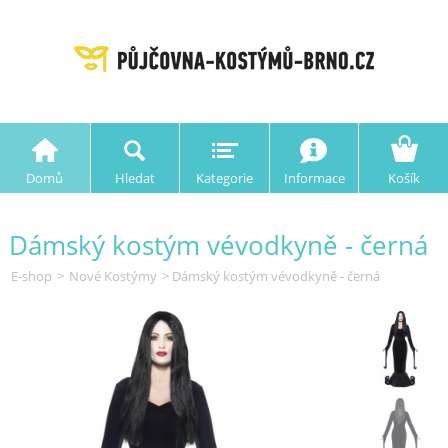
Domů
Hledat
Kategorie
Informace
Košík
Dámský kostým vévodkyně - černá
E-shop
>
Nové Kostýmy
> Dámský kostým vévodkyně - černá