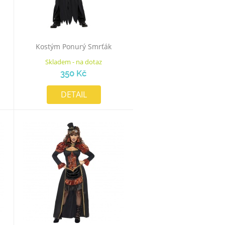
Kostým Ponurý Smrťák
Skladem - na dotaz
350 Kč
DETAIL