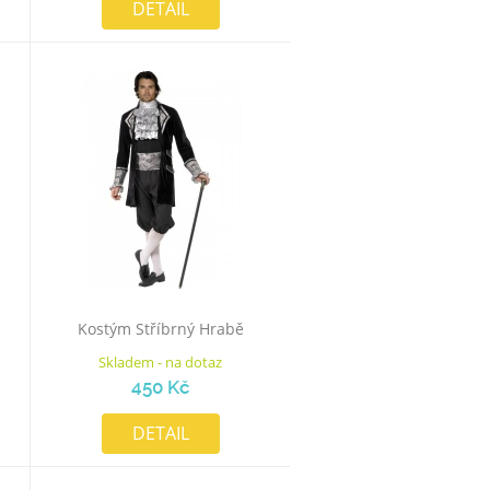
DETAIL
Kostým Stříbrný Hrabě
Skladem - na dotaz
450 Kč
DETAIL