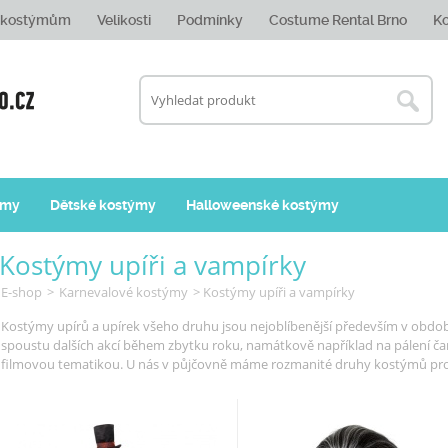
e kostýmům
Velikosti
Podmínky
Costume Rental Brno
Ko
ýmy
Dětské kostýmy
Halloweenské kostýmy
Kostýmy upíři a vampírky
E-shop
>
Karnevalové kostýmy
> Kostýmy upíři a vampírky
Kostýmy upírů a upírek všeho druhu jsou nejoblíbenější především v období
spoustu dalších akcí během zbytku roku, namátkově například na pálení čarod
filmovou tematikou. U nás v půjčovně máme rozmanité druhy kostýmů pro