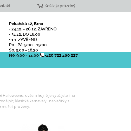
ntakt
Košík je prázdný
Pekařská 12, Brno
• 24.12. - 26.12. ZAVŘENO
• 31.12. DO 18:00
• 1.1. ZAVŘENO
Po - Pá: 9:00 - 19:00
So: 9:00 - 18:30
Ne: 9:00 - 14:00
+420 722 460 227
 Halloweenu, ovšem hojně je využijete i na
ějnic, klasické karnevaly i na večírky s
 muže i pro ženy.