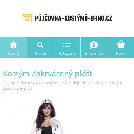
Domů
Hledat
Kategorie
Informace
Košík
Kostým Zakrvácený plášť
E-shop
>
Karnevalové kostýmy
>
Čarodějnické kostýmy
> Kostým
Zakrvácený plášť