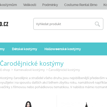
e kostýmům
Velikosti
Podmínky
Costume Rental Brno
Ko
ýmy
Dětské kostýmy
Halloweenské kostýmy
Čarodějnické kostýmy
E-shop
>
Karnevalové kostýmy
> Čarodějnické kostýmy
Kostýmy čarodějnic a strašidel všeho druhu jsou nejoblíbenější především
využijete i na spoustu dalších akcí během zbytku roku, namátkově například 
večírky s filmovou nebo pohádkovou tematikou. V nabídce máme rozmanit