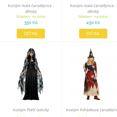
Kostým malá čarodějnice -
Kostým malá čarodějnice -
dětský
dětský
Skladem - na dotaz
Skladem - na dotaz
350 Kč
450 Kč
DETAIL
DETAIL
Kostým Plášť Gotický
Kostým Pohádková čarodějni