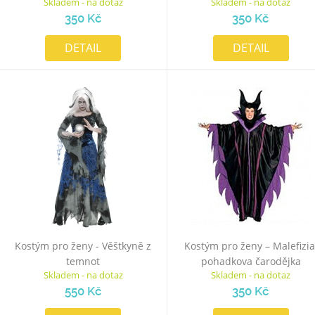
Skladem - na dotaz
Skladem - na dotaz
350 Kč
350 Kč
DETAIL
DETAIL
Kostým pro ženy - Věštkyně z
Kostým pro ženy – Malefizia
temnot
pohadkova čarodějka
Skladem - na dotaz
Skladem - na dotaz
550 Kč
350 Kč