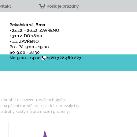
ntakt
Košík je prázdný
Pekařská 12, Brno
• 24.12. - 26.12. ZAVŘENO
• 31.12. DO 18:00
• 1.1. ZAVŘENO
Po - Pá: 9:00 - 19:00
So: 9:00 - 18:30
Ne: 9:00 - 14:00
+420 722 460 227
 v období Halloweenu, ovšem hojně je
na pálení čarodějnic, klasické karnevaly i na
é druhy kostýmů pro muže i pro ženy.