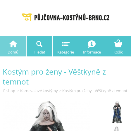
Domů
Hledat
Kategorie
Informace
Košík
Kostým pro ženy - Věštkyně z
temnot
E-shop
>
Karnevalové kostýmy
> Kostým pro ženy - Věštkyně z temnot