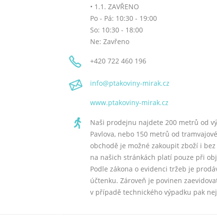
• 1.1. ZAVŘENO
Po - Pá: 10:30 - 19:00
So: 10:30 - 18:00
Ne: Zavřeno
+420
722 460 196
info
@ptakoviny-mirak
.cz
www.ptakoviny-mirak.cz
Naši prodejnu najdete 200 metrů od výst
Pavlova, nebo 150 metrů od tramvajové z
obchodě je možné zakoupit zboží i be
na našich stránkách platí pouze při ob
Podle zákona o evidenci tržeb je prodá
účtenku. Zároveň je povinen zaevidovat
v případě technického výpadku pak nej