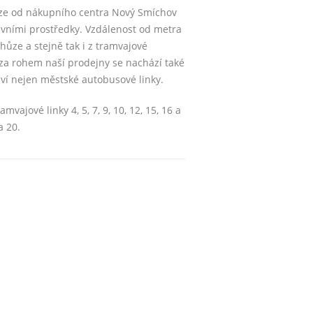
ze od nákupního centra Nový Smíchov
vními prostředky. Vzdálenost od metra
chůze a stejně tak i z tramvajové
za rohem naší prodejny se nachází také
ví nejen městské autobusové linky.
vajové linky 4, 5, 7, 9, 10, 12, 15, 16 a
a 20.