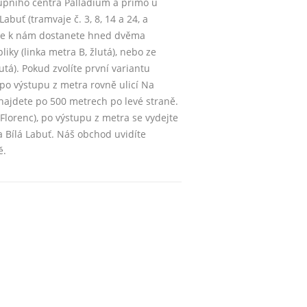
pního centra Palladium a přímo u
buť (tramvaje č. 3, 8, 14 a 24, a
 se k nám dostanete hned dvěma
iky (linka metra B, žlutá), nebo ze
lutá). Pokud zvolíte první variantu
 po výstupu z metra rovně ulicí Na
najdete po 500 metrech po levé straně.
Florenc), po výstupu z metra se vydejte
 Bílá Labuť. Náš obchod uvidíte
ě.