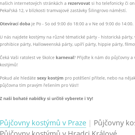
našich internetových stránkách a
rezervovat
si ho telefonicky či on
Pekařská 12, v blízkosti tramvajové zastávky Šilingrovo náměstí.
Otevírací doba
je Po - So od 9:00 do 18:00 a v Ne od 9:00 do 14:00
.
U nás najdete kostýmy na různé tématické párty - historická párty, 
prohibice párty, Halloweenská párty, upíří párty, hippie párty, filmo
Čeká Vaši ratolest ve školce
karneval
?
Přijďte k nám do půjčovny a 
kostýmů!
Pokud ale hledáte
s
exy kostým
pro potěšení přítele, nebo na něja
půjčovna tím pravým řešením pro Vás!!
Z naší bohaté nabídky si určitě vyberete i Vy!
Půjčovny kostýmů v Praze
|
Půjčovny ko
Půjčovny kostýmů v Hradci Králové