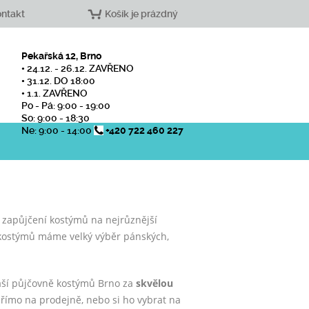
ntakt
Košík je prázdný
Pekařská 12, Brno
• 24.12. - 26.12. ZAVŘENO
• 31.12. DO 18:00
• 1.1. ZAVŘENO
Po - Pá: 9:00 - 19:00
So: 9:00 - 18:30
Ne: 9:00 - 14:00
+420 722 460 227
zapůjčení kostýmů na nejrůznější
ě kostýmů máme velký výběr pánských,
naší půjčovně kostýmů Brno za
skvělou
římo na prodejně, nebo si ho vybrat na