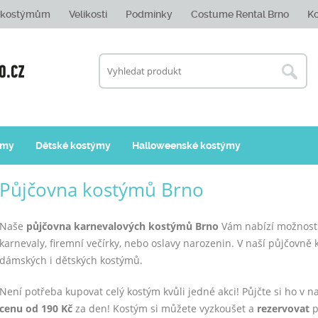
e kostýmům
Velikosti
Podmínky
Costume Rental Brno
Ko
ýmy
Dětské kostýmy
Halloweenské kostýmy
Půjčovna kostýmů Brno
Naše
půjčovna karnevalových kostýmů Brno
Vám nabízí možnost 
karnevaly, firemní večírky, nebo oslavy narozenin. V naší půjčovn
dámských i dětských kostýmů.
Není potřeba kupovat celý kostým kvůli jedné akci! Půjčte si ho v 
cenu od 190 Kč
za den! Kostým si můžete vyzkoušet a
rezervovat
p