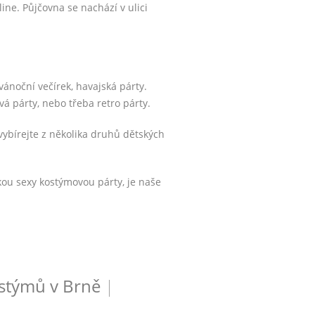
line.
Půjčovna se nachází
v ulici
vánoční večírek, havajská párty.
vá párty, nebo třeba retro párty.
vybírejte z několika druhů dětských
kou sexy kostýmovou párty, je naše
stýmů v Brně
|