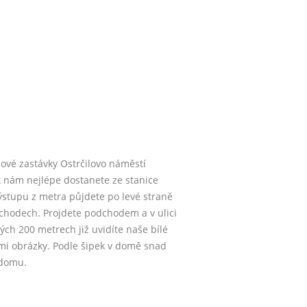
ové zastávky Ostrčilovo náměstí
 k nám nejlépe dostanete ze stanice
výstupu z metra půjdete po levé straně
chodech. Projdete podchodem a v ulici
ých 200 metrech již uvidíte naše bílé
mi obrázky. Podle šipek v domě snad
 domu.