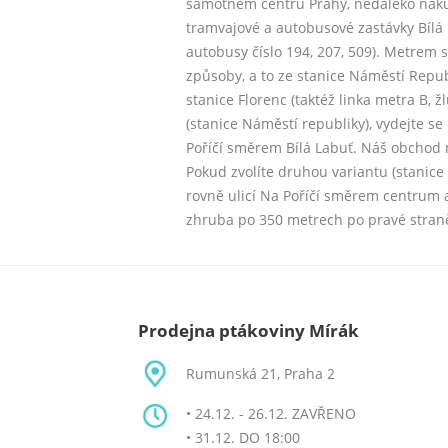
samotném centru Prahy, nedaleko náku
tramvajové a autobusové zastávky Bílá La
autobusy číslo 194, 207, 509). Metrem
způsoby, a to ze stanice Náměstí Republ
stanice Florenc (taktéž linka metra B, ž
(stanice Náměstí republiky), vydejte se
Poříčí směrem Bílá Labuť. Náš obchod 
Pokud zvolíte druhou variantu (stanice 
rovně ulicí Na Poříčí směrem centrum a
zhruba po 350 metrech po pravé stran
Prodejna ptákoviny Mírák
Rumunská 21, Praha 2
• 24.12. - 26.12. ZAVŘENO
• 31.12. DO 18:00