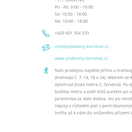
Po - Pá: 9:00 - 19:00
So: 10:00 - 18:00
Ne: 10:00 - 18:00
+420 601 354 333
info
@ptakoviny-karneval
.cz
www.ptakoviny-karneval.cz
Naši prodejnu najdete přímo u tramvaj
(tramvaje č. 7, 14, 18 a 24). Metrem se
Vyšehrad (linka metra C, červená). Po 
budovy metra a poté dolů parkem po s
Jaromírova se dáte doleva. Asi po necel
nápisy v růžovém poli s pestrobarevný
trefíte až k nám do sníženého přízemí