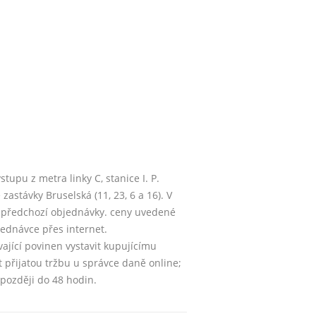
upu z metra linky C, stanice I. P.
astávky Bruselská (11, 23, 6 a 16). V
z předchozí objednávky. ceny uvedené
jednávce přes internet.
vající povinen vystavit kupujícímu
 přijatou tržbu u správce daně online;
později do 48 hodin.