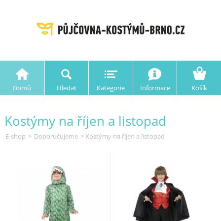
Domů
Hledat
Kategorie
Informace
Košík
Kostýmy na říjen a listopad
E-shop
>
Doporučujeme
> Kostýmy na říjen a listopad