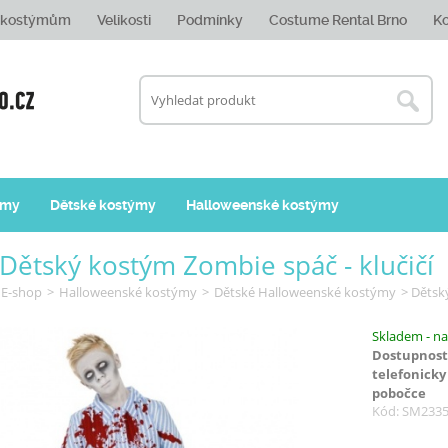
e kostýmům
Velikosti
Podmínky
Costume Rental Brno
Ko
ýmy
Dětské kostýmy
Halloweenské kostýmy
Dětský kostým Zombie spáč - klučičí
E-shop
>
Halloweenské kostýmy
>
Dětské Halloweenské kostýmy
> Dětský
Skladem - na
Dostupnost
telefonicky
pobočce
Kód: SM233