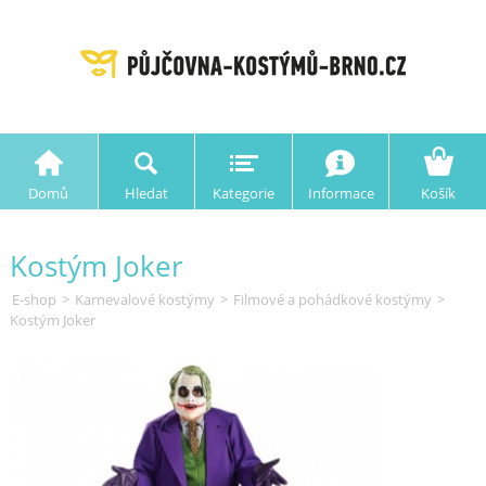
Domů
Hledat
Kategorie
Informace
Košík
Kostým Joker
E-shop
>
Karnevalové kostýmy
>
Filmové a pohádkové kostýmy
>
Kostým Joker