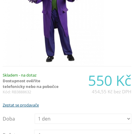
550 Kč
Skladem - na dotaz
Dostupnost ověříte
telefonicky nebo na pobočce
454,55 Kč
bez DPH
Kód: RB3888632
Zeptat se prodavače
Doba