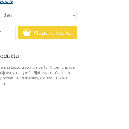
rodavače
roduktu
na pirátskou či zombie párty? V tom případě
půjčovny kostýmů přijďte vyzkoušet tento
ý obsahuje krátké šaty, dlouhou sukni a
řím.