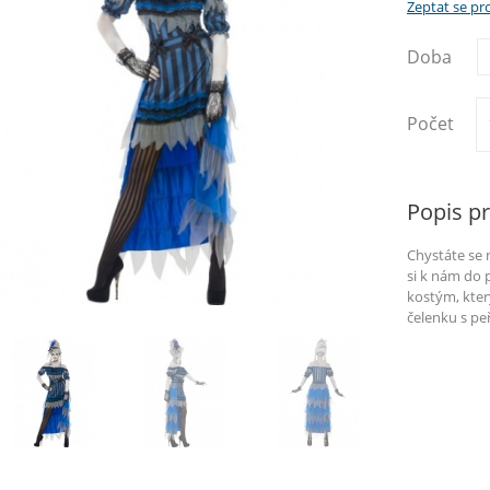
Zeptat se p
Doba
Počet
Popis p
Chystáte se 
si k nám do 
kostým, kter
čelenku s pe