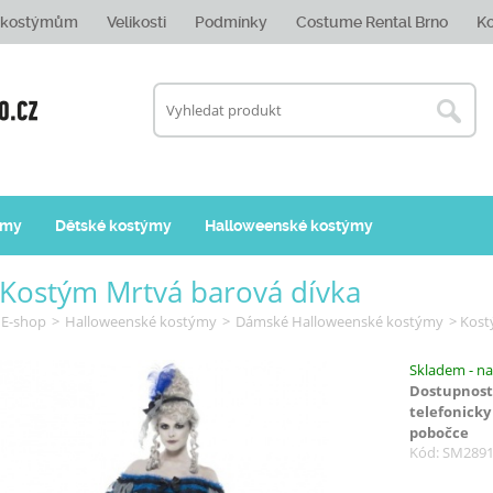
e kostýmům
Velikosti
Podmínky
Costume Rental Brno
Ko
ýmy
Dětské kostýmy
Halloweenské kostýmy
Kostým Mrtvá barová dívka
E-shop
>
Halloweenské kostýmy
>
Dámské Halloweenské kostýmy
> Kost
Skladem - na
Dostupnost
telefonicky
pobočce
Kód: SM289