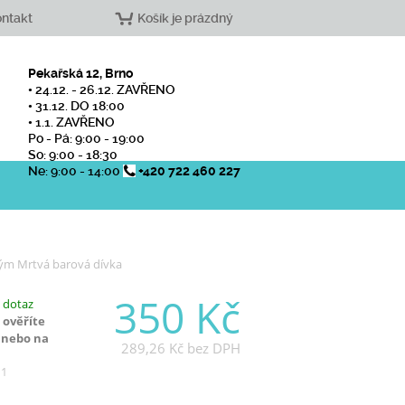
ntakt
Košík je prázdný
Pekařská 12, Brno
• 24.12. - 26.12. ZAVŘENO
• 31.12. DO 18:00
• 1.1. ZAVŘENO
Po - Pá: 9:00 - 19:00
So: 9:00 - 18:30
Ne: 9:00 - 14:00
+420 722 460 227
ým Mrtvá barová dívka
350 Kč
 dotaz
 ověříte
 nebo na
289,26 Kč
bez DPH
11