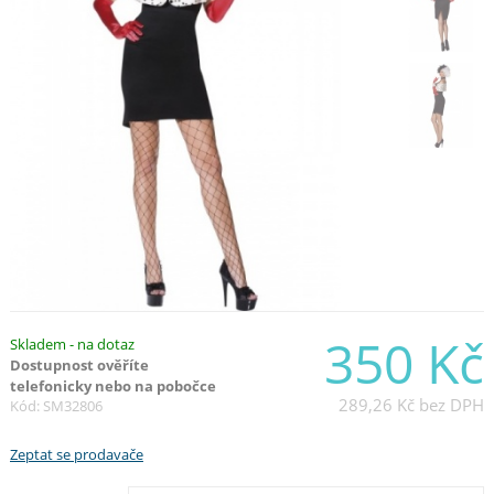
350 Kč
Skladem - na dotaz
Dostupnost ověříte
telefonicky nebo na pobočce
289,26 Kč
bez DPH
Kód: SM32806
Zeptat se prodavače