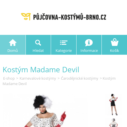
Domů
Hledat
Kategorie
Informace
Košík
Kostým Madame Devil
E-shop
>
Karnevalové kostýmy
>
Čarodějnické kostýmy
> Kostým
Madame Devil