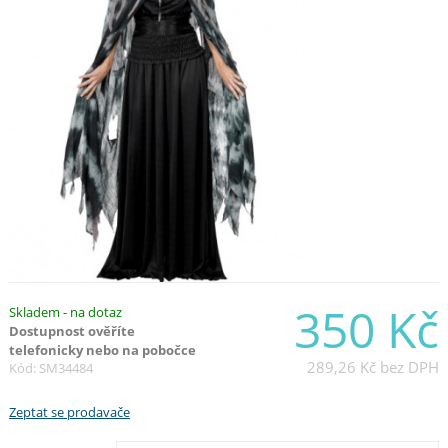
350 Kč
Skladem - na dotaz
Dostupnost ověříte
telefonicky nebo na pobočce
289,26 Kč
bez DPH
Kód: SM34484
Zeptat se prodavače