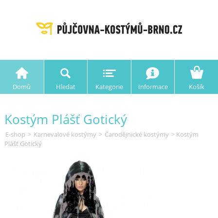
Domů
Hledat
Kategorie
Informace
Košík
Kostým Plášť Gotický
E-shop
>
Karnevalové kostýmy
>
Čarodějnické kostýmy
> Kostým
Plášť Gotický