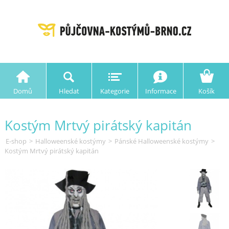
Domů
Hledat
Kategorie
Informace
Košík
Kostým Mrtvý pirátský kapitán
E-shop
>
Halloweenské kostýmy
>
Pánské Halloweenské kostýmy
>
Kostým Mrtvý pirátský kapitán