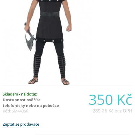
350 Kč
Skladem - na dotaz
Dostupnost ověříte
telefonicky nebo na pobočce
289,26 Kč
bez DPH
Kód: SM44356
Zeptat se prodavače