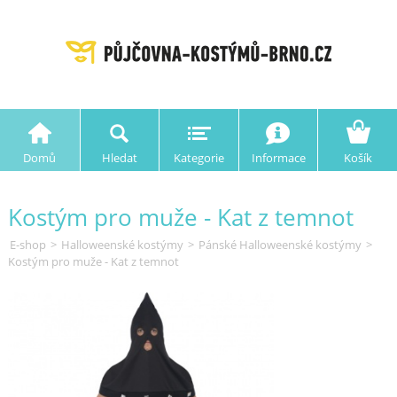
Domů
Hledat
Kategorie
Informace
Košík
Kostým pro muže - Kat z temnot
E-shop
>
Halloweenské kostýmy
>
Pánské Halloweenské kostýmy
>
Kostým pro muže - Kat z temnot